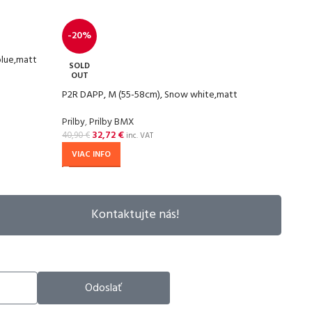
-20%
-20
blue,matt
SOLD
SOL
OUT
OU
P2R DAPP, M (55-58cm), Snow white,matt
P2R D
Prilby
,
Prilby BMX
Prilby
32,72
€
40,90
€
40,90
inc. VAT
VIAC INFO
VIA
Kontaktujte nás!
Odoslať