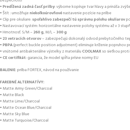
bezpečnosti
•
Predĺžená zadná časť prilby
: výborne kopíruje tvar hlavy a prináša zvýš
• Štít : umožňuje
niekoľkoúrovňové
nastavenie pozície na prilbe
• Clip pre okuliare:
spoľahlivo zabezpečí tú správnu polohu okuliarov
po
• Nastavovací systém: horizontálne nastavenie polohy systému až v 3 stupň
• Hmotnosť: S/M –
260 g
, M/L –
300 g
•
23 vetracích otvorov
– zabezpečujú dokonalý odvod prebytočného tep
•
PBPA
(perfect buckle position adjustment) eliminuje kríženie popruhov p
• vnútorné antibakteriálne výstelky z materiálu
COOLMAX
so sieťkou prot
•
CE certifikát
: garancia, že model spĺňa prísne normy EU
BALENIE
: prilba FORTEX, návod na používanie
FAREBNÉ ALTERNATÍVY:
• Matte Army Green/Charcoal
• Matte Black
• Matte Lime/Charcoal
• Matte Ocean Blue/Charcoal
• Matte Sky Blue
• Matte Turquoise/Charcoal