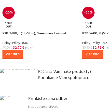
-20%
-20%
SOLD
SOLD
OUT
OUT
P2R DAPP, L (58-61cm), Green meadow,matt
P2R DAPP, M (55-5
Prilby
,
Prilby BMX
Prilby
,
Prilby BMX
32,72
€
32,72
€
40,90
€
40,90
€
inc. VAT
inc.
VIAC INFO
VIAC INFO
Páčia sa Vám naše produkty?
Ponúkame Vám spoluprácu.
Prihláste sa na odber
Neposielame SPAM.