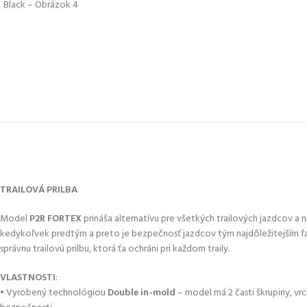
TRAILOVÁ PRILBA
Model
P2R FORTEX
prináša alternatívu pre všetkých trailových jazdcov a n
kedykoľvek predtým a preto je bezpečnosť jazdcov tým najdôležitejším faktor
správnu trailovú prilbu, ktorá ťa ochráni pri každom traily.
VLASTNOSTI
:
• Vyrobený technológiou
Double in-mold
– model má 2 časti škrupiny, vrc