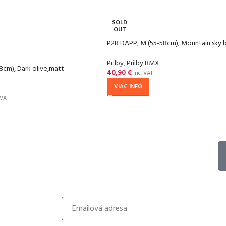
SOLD
OUT
P2R DAPP, M (55-58cm), Mountain sky 
Prilby
,
Prilby BMX
8cm), Dark olive,matt
40,90
€
inc. VAT
VIAC INFO
 VAT