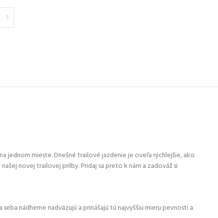
na jednom mieste. Dnešné trailové jazdenie je oveľa rýchlejšie, ako
šej novej trailovej prilby. Pridaj sa preto k nám a zadováž si
a seba nádherne nadväzujú a prinášajú tú najvyššiu mieru pevnosti a