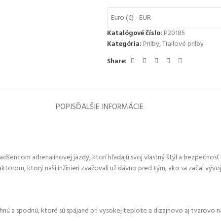
Euro (€) - EUR
Katalógové číslo:
P20185
Kategória:
Prilby
,
Trailové prilby
Share:
POPIS
ĎALŠIE INFORMÁCIE
adšencom adrenalínovej jazdy, ktorí hľadajú svoj vlastný štýl a bezpečnosť 
om, ktorý naši inžinieri zvažovali už dávno pred tým, ako sa začal vývoj na
hnú a spodnú, ktoré sú spájané pri vysokej teplote a dizajnovo aj tvarovo n