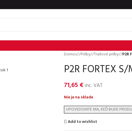
Domov
/
Prilby
/
Trailové prilby
/
P2R 
P2R FORTEX S/M
71,65
€
inc. VAT
Nie je na sklade
Add to wishlist