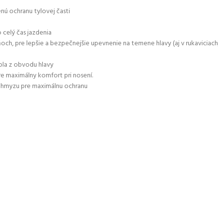
enú ochranu tylovej časti
 celý čas jazdenia
och, pre lepšie a bezpečnejšie upevnenie na temene hlavy (aj v rukaviciach
la z obvodu hlavy
re maximálny komfort pri nosení.
i hmyzu pre maximálnu ochranu