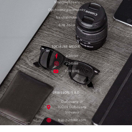
Vrátenie tovaru
Obchodné podmienky
Na stiahnutie
B2B Zóna
SOCIÁLNE MÉDIÁ
p2rbike
p2rbike
P2R BIKE
ORBISSON, S.R.O
Dubovany 19
92208 Dubovany
Slovakia
b2b.p2rbike.com
info@b2b.p2rbike.com