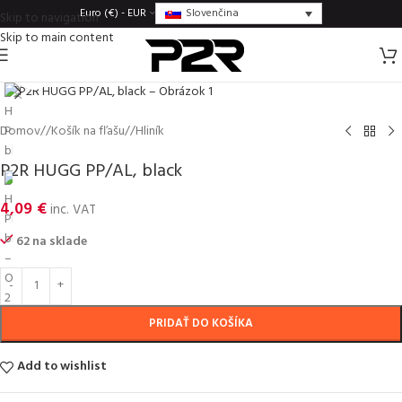
Slovenčina
Euro (€) - EUR
Skip to navigation
Skip to main content
Click to enlarge
Domov
/
Košík na fľašu
/
Hliník
P2R HUGG PP/AL, black
4,09
€
inc. VAT
62 na sklade
PRIDAŤ DO KOŠÍKA
Add to wishlist