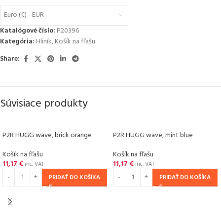
Euro (€) - EUR
Katalógové číslo:
P20396
Kategória:
Hliník
,
Košík na fľašu
Share:
Súvisiace produkty
P2R HUGG wave, brick orange
P2R HUGG wave, mint blue
Košík na fľašu
Košík na fľašu
11,17
€
11,17
€
inc. VAT
inc. VAT
PRIDAŤ DO KOŠÍKA
PRIDAŤ DO KOŠÍKA