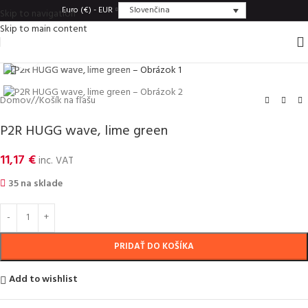
Slovenčina
Euro (€) - EUR
Skip to navigation
Skip to main content
Click to enlarge
Domov
/
Košík na fľašu
P2R HUGG wave, lime green
11,17
€
inc. VAT
35 na sklade
PRIDAŤ DO KOŠÍKA
Add to wishlist