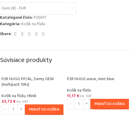
Euro (€) - EUR
Katalógové číslo:
P20677
Kategória:
Košík na fľašu
Share:
Súvisiace produkty
P2R HUGG PP/AL, čierny OEM
P2R HUGG wave, mint blue
(multipack 10ks)
Košík na fľašu
Košík na fľašu
,
Hliník
11,17
€
inc. VAT
33,73
€
inc. VAT
PRIDAŤ DO KOŠÍKA
PRIDAŤ DO KOŠÍKA