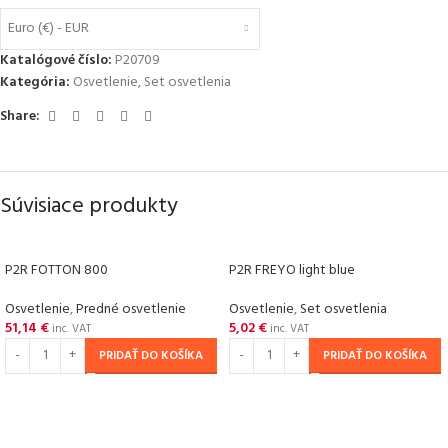
Euro (€) - EUR
Katalógové číslo:
P20709
Kategória:
Osvetlenie
,
Set osvetlenia
Share:
Súvisiace produkty
P2R FOTTON 800
P2R FREYO light blue
Osvetlenie
,
Predné osvetlenie
Osvetlenie
,
Set osvetlenia
51,14
€
5,02
€
inc. VAT
inc. VAT
PRIDAŤ DO KOŠÍKA
PRIDAŤ DO KOŠÍKA