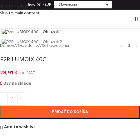
Slovenčina
Euro (€) - EUR
Skip to navigation
Skip to main content
Click to enlarge
Domov
/
Osvetlenie
/
Set osvetlenia
P2R LUMOIX 40C
28,91
€
inc. VAT
323 na sklade
PRIDAŤ DO KOŠÍKA
Add to wishlist