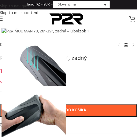
Slovenčina
Euro (€) - EUR
Skip to navigation
Skip to main content
Click to enlarge
Domov
/
Blatníky
/
26" - 27,5"
P2R MUDMAN 70, 26″-29″, zadný
16,30
€
inc. VAT
366 na sklade
PRIDAŤ DO KOŠÍKA
Add to wishlist