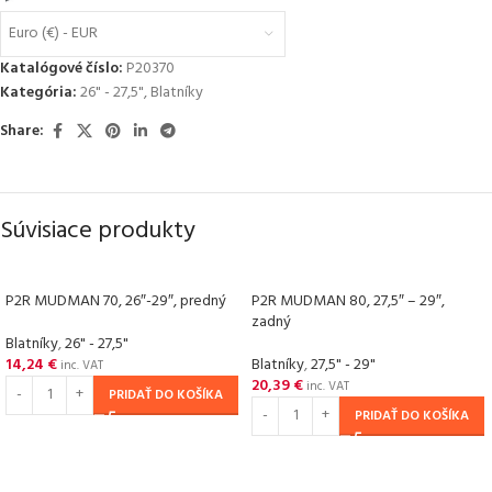
Euro (€) - EUR
Katalógové číslo:
P20370
Kategória:
26" - 27,5"
,
Blatníky
Share:
Súvisiace produkty
P2R MUDMAN 70, 26″-29″, predný
P2R MUDMAN 80, 27,5″ – 29″,
zadný
Blatníky
,
26" - 27,5"
14,24
€
Blatníky
,
27,5" - 29"
inc. VAT
20,39
€
inc. VAT
PRIDAŤ DO KOŠÍKA
PRIDAŤ DO KOŠÍKA