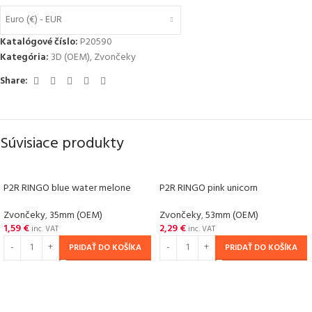
Euro (€) - EUR
Katalógové číslo:
P20590
Kategória:
3D (OEM)
,
Zvončeky
Share:
Súvisiace produkty
P2R RINGO blue water melone
P2R RINGO pink unicorn
Zvončeky
,
35mm (OEM)
Zvončeky
,
53mm (OEM)
1,59
€
2,29
€
inc. VAT
inc. VAT
PRIDAŤ DO KOŠÍKA
PRIDAŤ DO KOŠÍKA