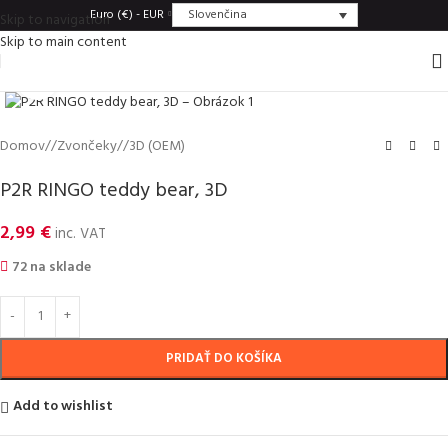
Slovenčina
Euro (€) - EUR
Skip to navigation
Skip to main content
Click to enlarge
Domov
/
Zvončeky
/
3D (OEM)
P2R RINGO teddy bear, 3D
2,99
€
inc. VAT
72 na sklade
PRIDAŤ DO KOŠÍKA
Add to wishlist