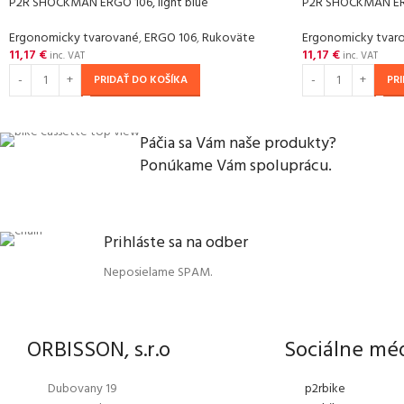
P2R SHOCKMAN ERGO 106, light blue
P2R SHOCKMAN ERG
Ergonomicky tvarované
,
ERGO 106
,
Rukoväte
Ergonomicky tvar
11,17
€
11,17
€
inc. VAT
inc. VAT
PRIDAŤ DO KOŠÍKA
PR
Páčia sa Vám naše produkty?
Ponúkame Vám spoluprácu.
Prihláste sa na odber
Neposielame SPAM.
ORBISSON, s.r.o
Sociálne mé
Dubovany 19
p2rbike