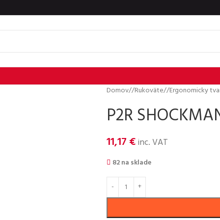
Domov
/
Rukoväte
/
Ergonomicky tva
P2R SHOCKMAN 
11,17
€
inc. VAT
82 na sklade