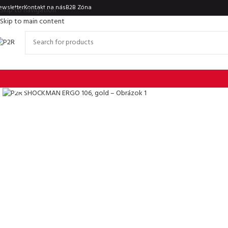
ewsletter
Kontakt na nás
B2B Zóna
Skip to navigation
Skip to main content
Click to enlarge