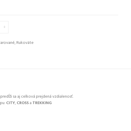
varované
,
Rukoväte
predĺži sa aj celková prejdená vzdialenosť.
ypu:
CITY
,
CROSS
a
TREKKING