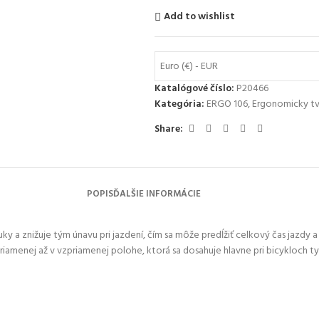
Add to wishlist
Euro (€) - EUR
Katalógové číslo:
P20466
Kategória:
ERGO 106
,
Ergonomicky t
Share:
POPIS
ĎALŠIE INFORMÁCIE
y a znižuje tým únavu pri jazdení, čím sa môže predĺžiť celkový čas jazdy a 
riamenej až v vzpriamenej polohe, ktorá sa dosahuje hlavne pri bicykloch t