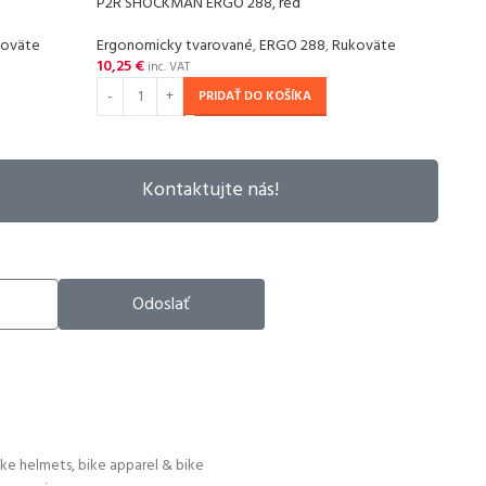
P2R SHOCKMAN ERGO 288, red
P2R 
koväte
Ergonomicky tvarované
,
ERGO 288
,
Rukoväte
Ergo
10,25
€
10,2
inc. VAT
PRIDAŤ DO KOŠÍKA
Kontaktujte nás!
Odoslať
ike helmets, bike apparel & bike