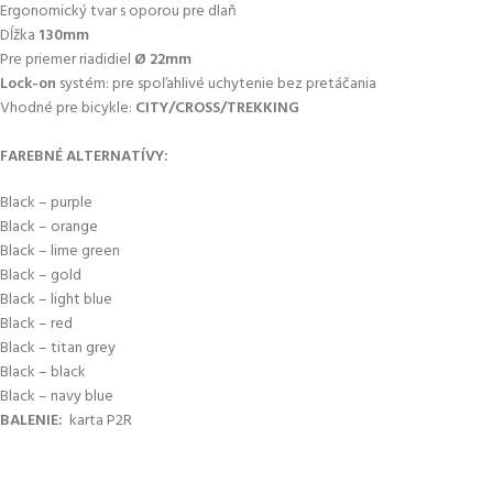
Ergonomický tvar s oporou pre dlaň
Dĺžka
130mm
Pre priemer riadidiel
Ø 22mm
Lock-on
systém: pre spoľahlivé uchytenie bez pretáčania
Vhodné pre bicykle:
CITY/CROSS/TREKKING
FAREBNÉ ALTERNATÍVY:
Black – purple
Black – orange
Black – lime green
Black – gold
Black – light blue
Black – red
Black – titan grey
Black – black
Black – navy blue
BALENIE:
karta P2R