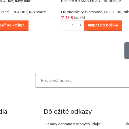
O 106, navy blue
P2R SHOCKMAN ERGO 106, orange
ované
,
ERGO 106
,
Rukoväte
Ergonomicky tvarované
,
ERGO 106
,
Ru
11,17
€
inc. VAT
IDAŤ DO KOŠÍKA
PRIDAŤ DO KOŠÍKA
diá
Dôležité odkazy
B
Zásady ochrany osobných údajov