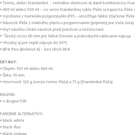
• Termo, alebo štandardná … termálne vlastnosti sú dané kombináciou foam 
• 600 ml alebo 500 ml – vo verzii štandardnej cyklo fľaše sa kapacita fľaše
• Vyrobená z materiálu polypropylén (PP) – umožňuje ľahké stlačenie fľaše, č
• Náustok fľaše z mäkkého plastu s pogumovaním (prijemný pre Vaše ústa)
• Kryt náustku chráni náustok pred prachom a nečistotami
• ˇŠiroký otvor 60 mm pre ľahké čistenie a jednoduché nalievanie nápoja
• Vhodný aj pre teplé nápoje do 50°C
• BPA free (Bisfenol A) – bez látok BPA
DETAILY
:
• Objem: 550 ml alebo 600 ml
• Šírka: 70 mm
• Hmotnosť: 120 g (verzia termo fľaša) a 73 g (štandardná fľaša)
BALENIE:
• v dizajne P2R
FAREBNÉ ALTERNATÍVY:
• black-white
• black-fluo
• black-orange