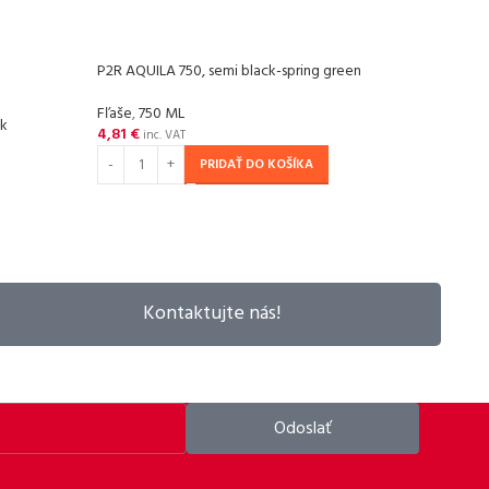
P2R AQUILA 750, semi black-spring green
P2R A
Fľaše
,
750 ML
Fľaše
ck
4,81
€
4,81
inc. VAT
PRIDAŤ DO KOŠÍKA
Kontaktujte nás!
Odoslať