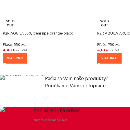
SOLD
SOLD
OUT
OUT
P2R AQUILA 550, clear ripe orange-black
P2R AQUILA 750, cl
Fľaše
,
550 ML
Fľaše
,
750 ML
4,40
€
4,81
€
inc. VAT
inc. VAT
VIAC INFO
VIAC INFO
Páčia sa Vám naše produkty?
Ponúkame Vám spoluprácu.
Prihláste sa na odber
Neposielame SPAM.