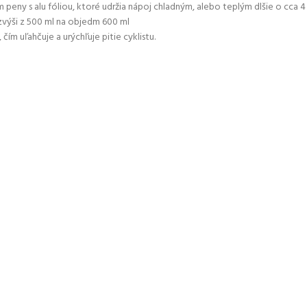
peny s alu fóliou, ktoré udržia nápoj chladným, alebo teplým dlšie o cca 4
 zvýši z 500 ml na objedm 600 ml
ím uľahčuje a urýchľuje pitie cyklistu.