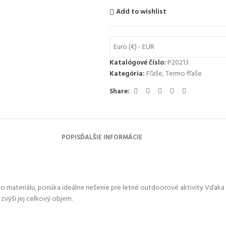
Add to wishlist
Euro (€) - EUR
Katalógové číslo:
P20213
Kategória:
Fľaše
,
Termo fľaše
Share:
POPIS
ĎALŠIE INFORMÁCIE
 materiálu, ponúka ideálne riešenie pre letné outdoorové aktivity Vďaka
 zvýši jej celkový objem.