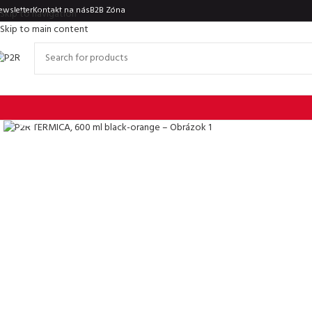
ewsletter
Kontakt na nás
B2B Zóna
Skip to navigation
Skip to main content
Click to enlarge