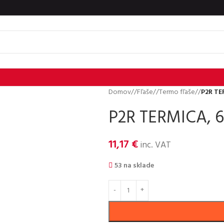
Domov
/
Fľaše
/
Termo fľaše
/
P2R TE
P2R TERMICA, 6
11,17
€
inc. VAT
53 na sklade