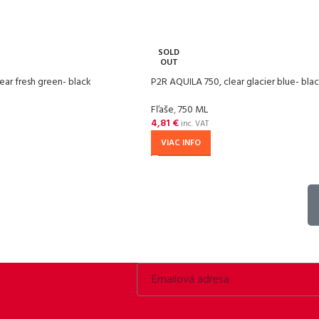
SOLD
OUT
ear fresh green- black
P2R AQUILA 750, clear glacier blue- bla
Fľaše
,
750 ML
4,81
€
inc. VAT
VIAC INFO