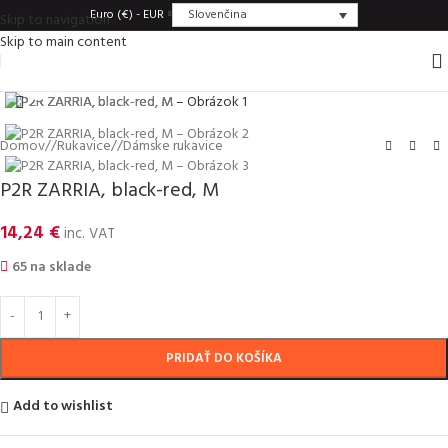
Slovenčina
Euro (€) - EUR
Skip to navigation
Skip to main content
Click to enlarge
Domov
/
Rukavice
/
Dámske rukavice
P2R ZARRIA, black-red, M
14,24
€
inc. VAT
65 na sklade
PRIDAŤ DO KOŠÍKA
Add to wishlist