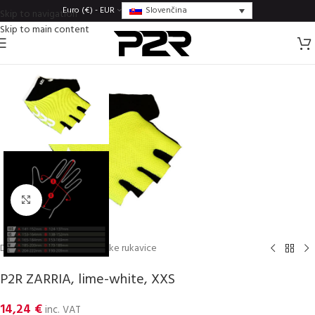
Slovenčina
Euro (€) - EUR
Skip to navigation
Skip to main content
Click to enlarge
Domov
/
Rukavice
/
Dámske rukavice
P2R ZARRIA, lime-white, XXS
14,24
€
inc. VAT