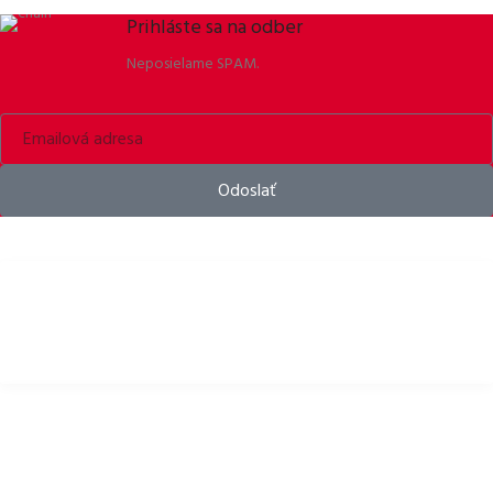
Prihláste sa na odber
Neposielame SPAM.
Odoslať
Bike helmets, bike apparel & bike accessories
DÔLEŽITÉ ODKAZY
Zásady ochrany osobných údajov
Pravidlá používania Cookies