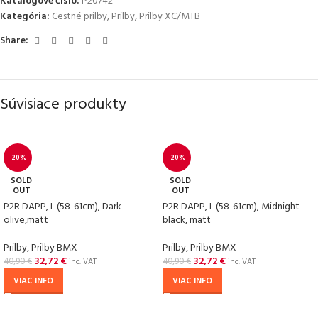
Katalógové číslo:
P20742
Kategória:
Cestné prilby
,
Prilby
,
Prilby XC/MTB
Share:
Súvisiace produkty
-20%
-20%
SOLD
SOLD
OUT
OUT
P2R DAPP, L (58-61cm), Dark
P2R DAPP, L (58-61cm), Midnight
olive,matt
black, matt
Prilby
,
Prilby BMX
Prilby
,
Prilby BMX
32,72
€
32,72
€
40,90
€
40,90
€
inc. VAT
inc. VAT
VIAC INFO
VIAC INFO