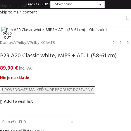
Slovenčina
Euro (€) - EUR
Skip to navigation
Skip to main content
Click to enlarge
SOLD
OUT
Domov
/
Prilby
/
Prilby XC/MTB
P2R A20 Classic white, MIPS + AT, L (58-61 cm)
89,90
€
inc. VAT
Nie je na sklade
Add to wishlist
Euro (€) - EUR