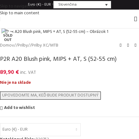
Slovenčina
Euro (€) - EUR
Skip to navigation
Skip to main content
Click to enlarge
SOLD
OUT
Domov
/
Prilby
/
Prilby XC/MTB
P2R A20 Blush pink, MIPS + AT, S (52-55 cm)
89,90
€
inc. VAT
Nie je na sklade
Add to wishlist
Euro (€) - EUR