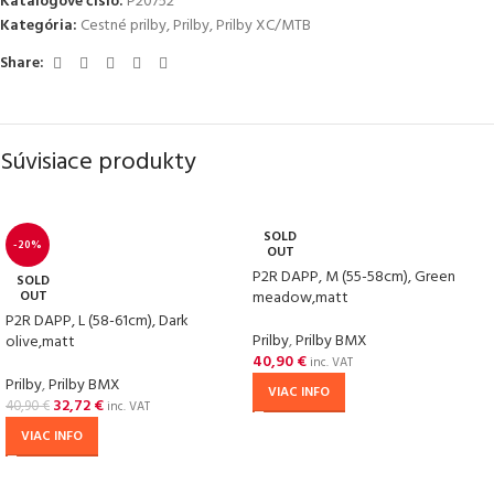
Katalógové číslo:
P20752
Kategória:
Cestné prilby
,
Prilby
,
Prilby XC/MTB
Share:
Súvisiace produkty
SOLD
-20%
OUT
P2R DAPP, M (55-58cm), Green
SOLD
OUT
meadow,matt
P2R DAPP, L (58-61cm), Dark
Prilby
,
Prilby BMX
olive,matt
40,90
€
inc. VAT
Prilby
,
Prilby BMX
VIAC INFO
32,72
€
40,90
€
inc. VAT
VIAC INFO