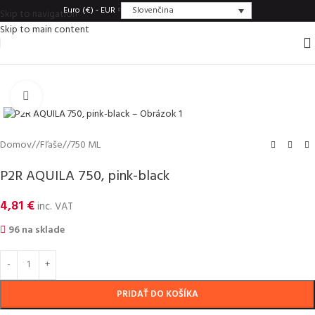
Slovenčina
Euro (€) - EUR
Skip to navigation
Skip to main content
Click to enlarge
Domov
/
Fľaše
/
750 ML
P2R AQUILA 750, pink-black
4,81
€
inc. VAT
96 na sklade
PRIDAŤ DO KOŠÍKA