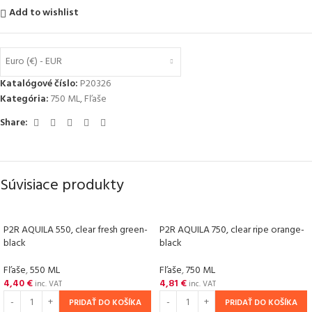
Add to wishlist
Euro (€) - EUR
Katalógové číslo:
P20326
Kategória:
750 ML
,
Fľaše
Share:
Súvisiace produkty
P2R AQUILA 550, clear fresh green-
P2R AQUILA 750, clear ripe orange-
black
black
Fľaše
,
550 ML
Fľaše
,
750 ML
4,40
€
4,81
€
inc. VAT
inc. VAT
PRIDAŤ DO KOŠÍKA
PRIDAŤ DO KOŠÍKA