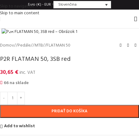
Slovenčina
Euro (€) - EUR
Skip to navigation
Skip to main content
Click to enlarge
Domov
/
Pedále
/
MTB
/
FLATMAN 50
P2R FLATMAN 50, 3SB red
30,65
€
inc. VAT
66 na sklade
PRIDAŤ DO KOŠÍKA
Add to wishlist