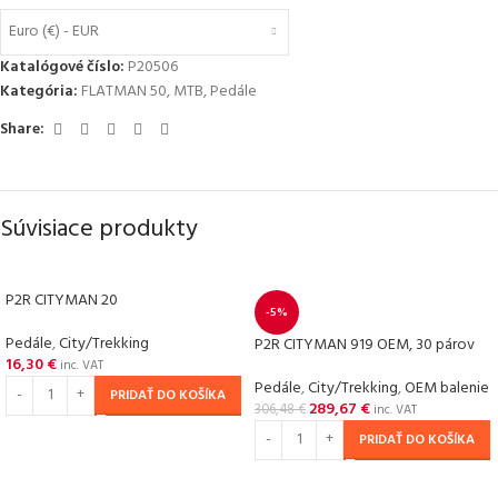
Euro (€) - EUR
Katalógové číslo:
P20506
Kategória:
FLATMAN 50
,
MTB
,
Pedále
Share:
Súvisiace produkty
P2R CITYMAN 20
-5%
Pedále
,
City/Trekking
P2R CITYMAN 919 OEM, 30 párov
16,30
€
inc. VAT
Pedále
,
City/Trekking
,
OEM balenie
PRIDAŤ DO KOŠÍKA
289,67
€
306,48
€
inc. VAT
PRIDAŤ DO KOŠÍKA