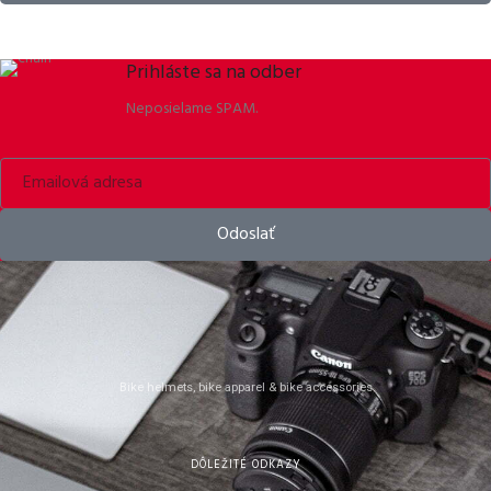
Prihláste sa na odber
Neposielame SPAM.
Odoslať
Bike helmets, bike apparel & bike accessories
DÔLEŽITÉ ODKAZY