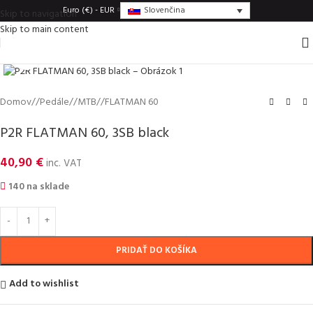
Slovenčina
Euro (€) - EUR
Skip to navigation
Skip to main content
Click to enlarge
Domov
/
Pedále
/
MTB
/
FLATMAN 60
P2R FLATMAN 60, 3SB black
40,90
€
inc. VAT
140 na sklade
PRIDAŤ DO KOŠÍKA
Add to wishlist