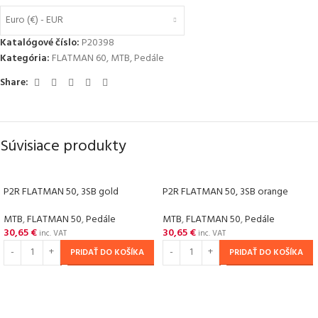
Euro (€) - EUR
Katalógové číslo:
P20398
Kategória:
FLATMAN 60
,
MTB
,
Pedále
Share:
Súvisiace produkty
P2R FLATMAN 50, 3SB gold
P2R FLATMAN 50, 3SB orange
MTB
,
FLATMAN 50
,
Pedále
MTB
,
FLATMAN 50
,
Pedále
30,65
€
30,65
€
inc. VAT
inc. VAT
PRIDAŤ DO KOŠÍKA
PRIDAŤ DO KOŠÍKA