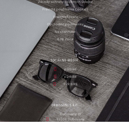
Zásady ochrany osobných údajov
Pravidlá používania Cookies
Vrátenie tovaru
Obchodné podmienky
Na stiahnutie
B2B Zóna
SOCIÁLNE MÉDIÁ
p2rbike
p2rbike
P2R BIKE
ORBISSON, S.R.O
Dubovany 19
92208 Dubovany
Slovakia