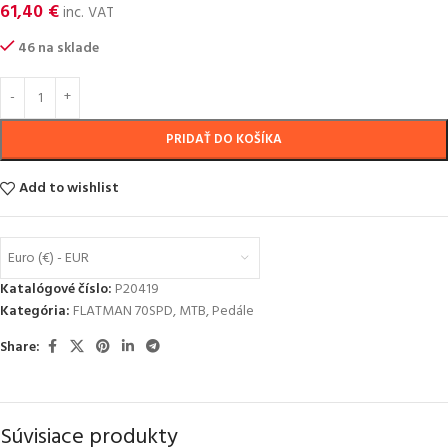
61,40
€
inc. VAT
46 na sklade
PRIDAŤ DO KOŠÍKA
Add to wishlist
Euro (€) - EUR
Katalógové číslo:
P20419
Kategória:
FLATMAN 70SPD
,
MTB
,
Pedále
Share:
Súvisiace produkty