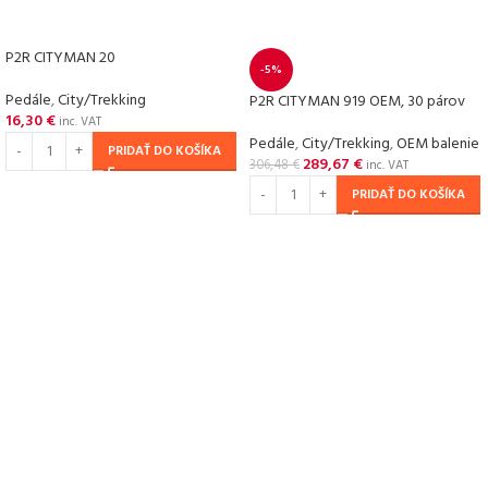
P2R CITYMAN 20
-5%
Pedále
,
City/Trekking
P2R CITYMAN 919 OEM, 30 párov
16,30
€
inc. VAT
Pedále
,
City/Trekking
,
OEM balenie
PRIDAŤ DO KOŠÍKA
289,67
€
306,48
€
inc. VAT
PRIDAŤ DO KOŠÍKA