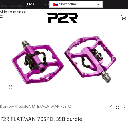
Slovenčina
Euro (€) - EUR
Skip to navigation
Skip to main content
Click to enlarge
Domov
/
Pedále
/
MTB
/
FLATMAN 70SPD
P2R FLATMAN 70SPD, 3SB purple