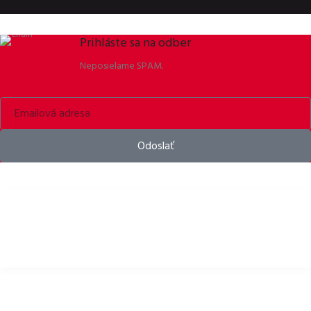
Prihláste sa na odber
Neposielame SPAM.
Odoslať
Bike helmets, bike apparel & bike accessories
DÔLEŽITÉ ODKAZY