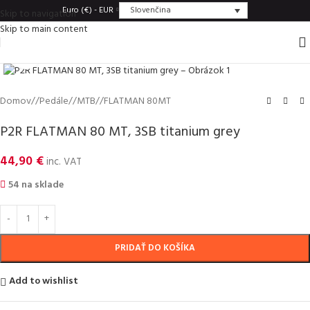
Slovenčina
Euro (€) - EUR
Skip to navigation
Skip to main content
Click to enlarge
Domov
/
Pedále
/
MTB
/
FLATMAN 80MT
P2R FLATMAN 80 MT, 3SB titanium grey
44,90
€
inc. VAT
54 na sklade
PRIDAŤ DO KOŠÍKA
Add to wishlist