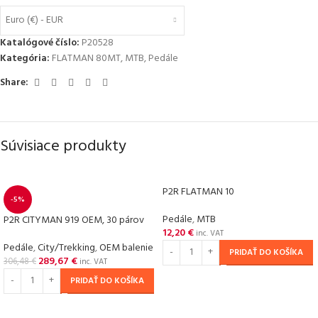
Euro (€) - EUR
Katalógové číslo:
P20528
Kategória:
FLATMAN 80MT
,
MTB
,
Pedále
Share:
Súvisiace produkty
P2R FLATMAN 10
-5%
Pedále
,
MTB
P2R CITYMAN 919 OEM, 30 párov
12,20
€
inc. VAT
Pedále
,
City/Trekking
,
OEM balenie
PRIDAŤ DO KOŠÍKA
289,67
€
306,48
€
inc. VAT
PRIDAŤ DO KOŠÍKA