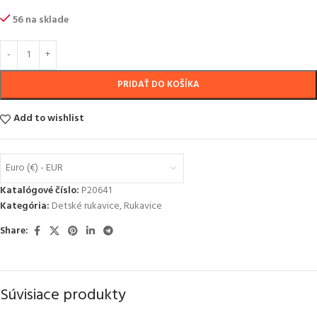
56 na sklade
PRIDAŤ DO KOŠÍKA
Add to wishlist
Euro (€) - EUR
Katalógové číslo:
P20641
Kategória:
Detské rukavice
,
Rukavice
Share:
Súvisiace produkty