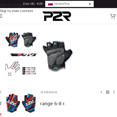
Slovenčina
Euro (€) - EUR
Skip to navigation
Skip to main content
Click to enlarge
Domov
/
Rukavice
/
Detské rukavice
P2R FUNKI blue-orange 6-8 r.
9,75
€
inc. VAT