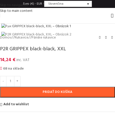
Slovenčina
Euro (€) - EUR
Skip to navigation
Skip to main content
Click to enlarge
Domov
/
Rukavice
/
Pánske rukavice
P2R GRIPPEX black-black, XXL
14,24
€
inc. VAT
68 na sklade
PRIDAŤ DO KOŠÍKA
Add to wishlist