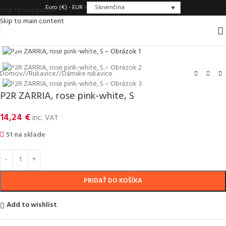
Slovenčina
Euro (€) - EUR
Skip to navigation
Skip to main content
Click to enlarge
Domov
/
Rukavice
/
Dámske rukavice
P2R ZARRIA, rose pink-white, S
14,24
€
inc. VAT
51 na sklade
PRIDAŤ DO KOŠÍKA
Add to wishlist