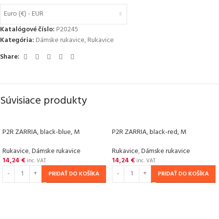
Euro (€) - EUR
Katalógové číslo:
P20245
Kategória:
Dámske rukavice
,
Rukavice
Share:
Súvisiace produkty
P2R ZARRIA, black-blue, M
P2R ZARRIA, black-red, M
Rukavice
,
Dámske rukavice
Rukavice
,
Dámske rukavice
14,24
€
14,24
€
inc. VAT
inc. VAT
PRIDAŤ DO KOŠÍKA
PRIDAŤ DO KOŠÍKA