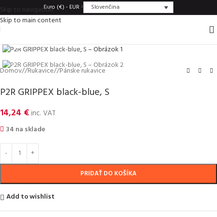
Slovenčina
Euro (€) - EUR
Skip to navigation
Skip to main content
Click to enlarge
Domov
/
Rukavice
/
Pánske rukavice
P2R GRIPPEX black-blue, S
14,24
€
inc. VAT
34 na sklade
PRIDAŤ DO KOŠÍKA
Add to wishlist