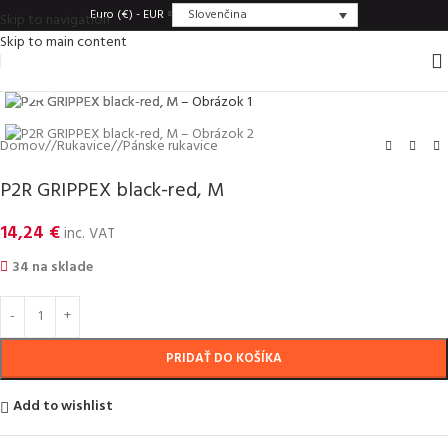
Slovenčina
Euro (€) - EUR
Skip to navigation
Skip to main content
Click to enlarge
Domov
/
Rukavice
/
Pánske rukavice
P2R GRIPPEX black-red, M
14,24
€
inc. VAT
34 na sklade
PRIDAŤ DO KOŠÍKA
Add to wishlist