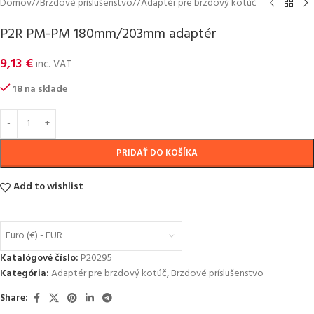
Domov
/
Brzdové príslušenstvo
/
Adaptér pre brzdový kotúč
P2R PM-PM 180mm/203mm adaptér
9,13
€
inc. VAT
18 na sklade
PRIDAŤ DO KOŠÍKA
Add to wishlist
Euro (€) - EUR
Katalógové číslo:
P20295
Kategória:
Adaptér pre brzdový kotúč
,
Brzdové príslušenstvo
Share: