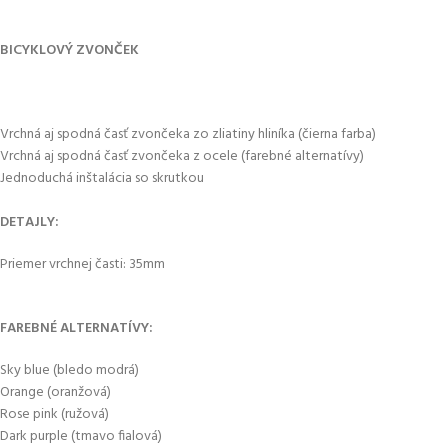
BICYKLOVÝ ZVONČEK
Vrchná aj spodná časť zvončeka zo zliatiny hliníka (čierna farba)
Vrchná aj spodná časť zvončeka z ocele (farebné alternatívy)
Jednoduchá inštalácia so skrutkou
DETAJLY:
Priemer vrchnej časti: 35mm
FAREBNÉ ALTERNATÍVY:
Sky blue (bledo modrá)
Orange (oranžová)
Rose pink (ružová)
Dark purple (tmavo fialová)