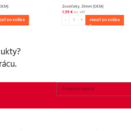
OEM)
Zvončeky
,
35mm (OEM)
1,59
€
inc. VAT
IDAŤ DO KOŠÍKA
PRIDAŤ DO KOŠÍKA
dukty?
ácu.