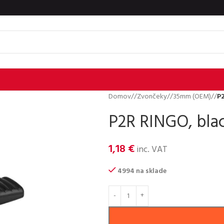
Domov
/
Zvončeky
/
35mm (OEM)
/
P2
P2R RINGO, bla
1,18
€
inc. VAT
4994 na sklade