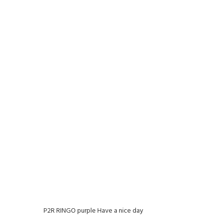
P2R RINGO purple Have a nice day
P2R R