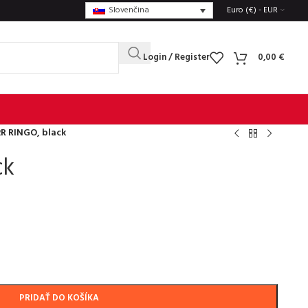
Slovenčina
Euro (€) - EUR
Login / Register
0,00
€
R RINGO, black
ck
PRIDAŤ DO KOŠÍKA