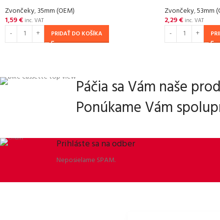
Zvončeky
,
35mm (OEM)
Zvončeky
,
53mm (
1,59
€
2,29
€
inc. VAT
inc. VAT
PRIDAŤ DO KOŠÍKA
PR
Páčia sa Vám naše pro
Ponúkame Vám spolupr
Prihláste sa na odber
Neposielame SPAM.