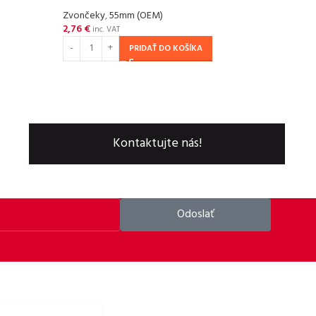
Zvončeky
,
55mm (OEM)
Zvon
2,76
€
1,59
inc. VAT
PRIDAŤ DO KOŠÍKA
Kontaktujte nás!
Odoslať