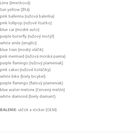
Lime (limetková)
Sun yellow (žltá)
pink ballerina (ružová balerína)
pink lollipop (ružové lízatko)
blue car (modré auto)
purple buterfly (ružový motýľ)
white smile (smajlíci)
blue train (modrý vláčik)
pink mermaid (ružová morská panna)
purple flamingo (ružový plameniak)
pink cakes (ružové koláčiky)
white bike (biely bicykel)
purple flamingo (fialový plameniak)
blue water melone (červený melón)
white diamond (biely diamant)
BALENIE
: sáčok a sticker (OEM)