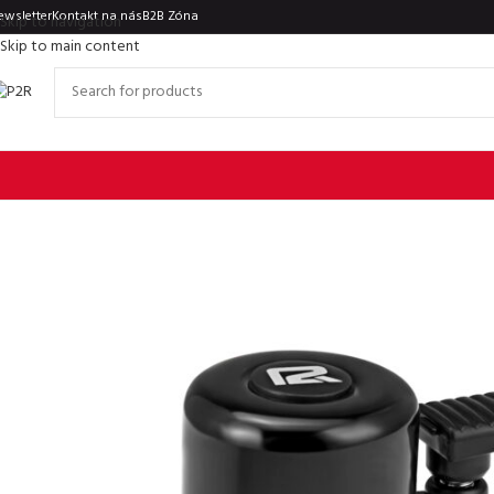
ewsletter
Kontakt na nás
B2B Zóna
Skip to navigation
Skip to main content