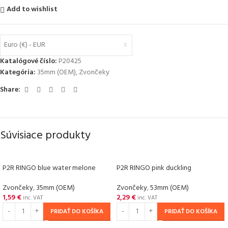
Add to wishlist
Euro (€) - EUR
Katalógové číslo:
P20425
Kategória:
35mm (OEM)
,
Zvončeky
Share:
Súvisiace produkty
P2R RINGO blue water melone
P2R RINGO pink duckling
Zvončeky
,
35mm (OEM)
Zvončeky
,
53mm (OEM)
1,59
€
2,29
€
inc. VAT
inc. VAT
PRIDAŤ DO KOŠÍKA
PRIDAŤ DO KOŠÍKA