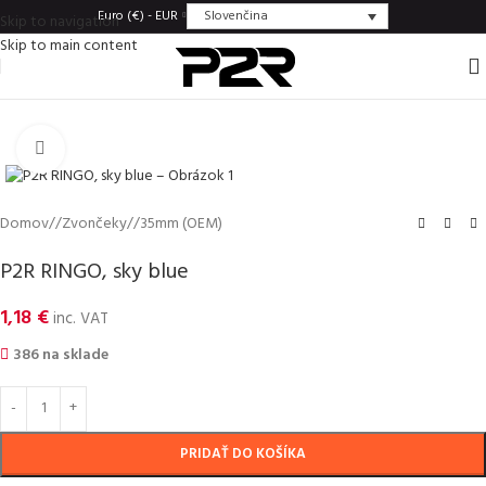
Slovenčina
Euro (€) - EUR
Skip to navigation
Skip to main content
Click to enlarge
Domov
/
Zvončeky
/
35mm (OEM)
P2R RINGO, sky blue
1,18
€
inc. VAT
386 na sklade
PRIDAŤ DO KOŠÍKA