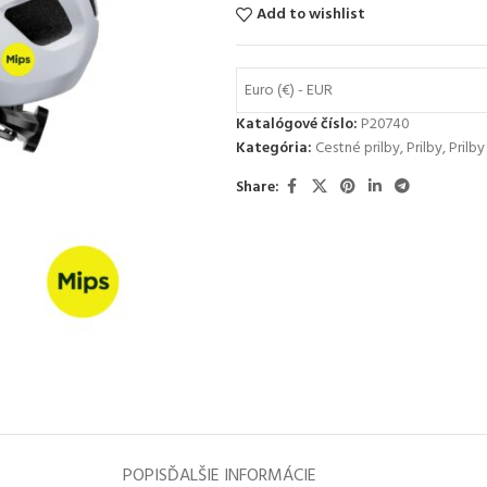
Add to wishlist
Euro (€) - EUR
Katalógové číslo:
P20740
Kategória:
Cestné prilby
,
Prilby
,
Prilb
Share:
POPIS
ĎALŠIE INFORMÁCIE