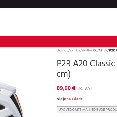
Domov
/
Prilby
/
Prilby XC/MTB
/
P2R 
P2R A20 Classic
cm)
89,90
€
inc. VAT
Nie je na sklade