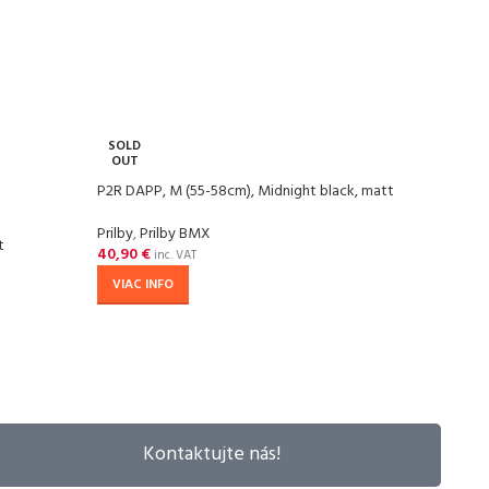
SOLD
SOL
OUT
OU
P2R DAPP, M (55-58cm), Midnight black, matt
P2R D
Prilby
,
Prilby BMX
Prilby
t
40,90
€
40,9
inc. VAT
VIAC INFO
VIA
Kontaktujte nás!