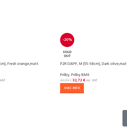
-20%
SOLD
OUT
cm), Fresh orange,matt
P2R DAPP, M (55-58cm), Dark olive,mat
Prilby
,
Prilby BMX
32,72
€
40,90
€
 VAT
inc. VAT
VIAC INFO