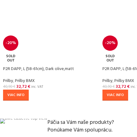
-20%
-20%
SOLD
SOLD
OUT
OUT
P2R DAPP, L (58-61cm), Dark olive,matt
P2R DAPP, L (58-61
Prilby
,
Prilby BMX
Prilby
,
Prilby BMX
32,72
€
32,72
€
40,90
€
40,90
€
inc. VAT
inc.
VIAC INFO
VIAC INFO
Páčia sa Vám naše produkty?
Ponúkame Vám spoluprácu.