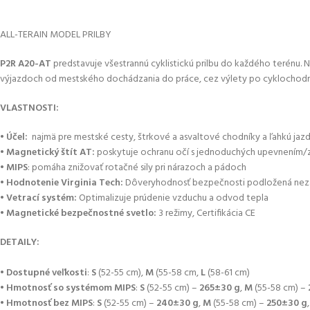
ALL-TERAIN MODEL PRILBY
P2R A20-AT
predstavuje všestrannú cyklistickú prilbu do každého terénu. N
výjazdoch od mestského dochádzania do práce, cez výlety po cyklochodn
VLASTNOSTI:
•
Účel:
najmä pre mestské cesty, štrkové a asvaltové chodníky a ľahkú jazd
•
Magnetický štít AT:
poskytuje ochranu očí s jednoduchých upevnením/zl
•
MIPS
: pomáha znižovať rotačné sily pri nárazoch a pádoch
•
Hodnotenie Virginia Tech:
Dôveryhodnosť bezpečnosti podložená nezávisl
•
Vetrací systém:
Optimalizuje prúdenie vzduchu a odvod tepla
•
Magnetické bezpečnostné svetlo:
3 režimy, Certifikácia CE
DETAILY:
•
Dostupné veľkosti
:
S
(52-55 cm),
M
(55-58 cm,
L
(58-61 cm)
•
Hmotnosť so systémom MIPS
:
S
(52-55 cm) –
265±30
g
,
M
(55-58 cm) –
•
Hmotnosť bez MIPS
:
S
(52-55 cm) –
240±30 g
,
M
(55-58 cm) –
250±30 g