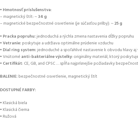
•
Hmotnosť príslušenstva
:
– magnetický štít: ~
34 g
– magnetické bezpečnostné osvetlenie (je súčasťou prilby): ~
25 g
•
Pracka popruhu:
jednoduchá a rýchla zmena nastavenia dĺžky popruhu
•
Vetranie:
poskytuje a udržiava optimálne prúdenie vzduchu
•
Dial ring system:
jednoduché a spoľahlivé nastavenie k obvodu hlavy aj 
• Vnútorné
anti-bakteriálne
výstelky
: originálny materiál, ktorý poskytu
•
Certifikát
: CE, GB, and CPSC … spĺňa najprísnejšie požiadavky bezpečnost
BALENIE:
bezpečnostné osvetlenie, magnetický štít
DOSTUPNÉ FARBY:
• Klasická biela
• Klasická čierna
• Ružová