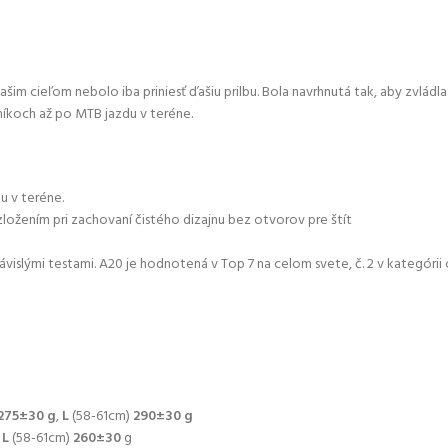
ašim cieľom nebolo iba priniesť ďašiu prilbu. Bola navrhnutá tak, aby zvlá
íkoch až po MTB jazdu v teréne.
u v teréne.
ožením pri zachovaní čistého dizajnu bez otvorov pre štít
ými testami. A20 je hodnotená v Top 7 na celom svete, č. 2 v kategórii ce
275±30
g
,
L
(58-61cm)
290±30
g
,
L
(58-61cm)
260±30
g