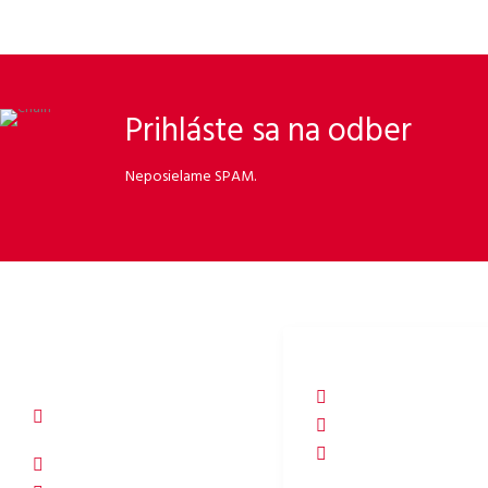
Prihláste sa na odber
Neposielame SPAM.
ORBISSON, S.R.O
SOCIÁLNE MÉDIÁ
Dubovany 19
p2rbike
92208 Dubovany
p2rbike
Slovakia
P2R BIKE
b2b.p2rbike.com