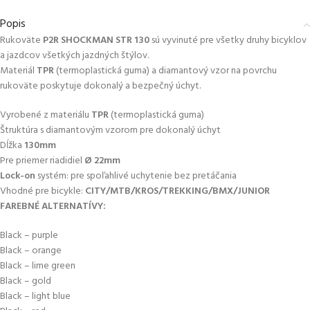
Popis
Rukoväte
P2R SHOCKMAN STR 130
sú vyvinuté pre všetky druhy bicyklov
a jazdcov všetkých jazdných štýlov.
Materiál
TPR
(termoplastická guma) a diamantový vzor na povrchu
rukoväte poskytuje dokonalý a bezpečný úchyt.
Vyrobené z materiálu
TPR
(termoplastická guma)
Štruktúra s diamantovým vzorom pre dokonalý úchyt
Dĺžka
130mm
Pre priemer riadidiel
Ø 22mm
Lock-on
systém: pre spoľahlivé uchytenie bez pretáčania
Vhodné pre bicykle:
CITY/MTB/KROS/TREKKING/BMX/JUNIOR
FAREBNÉ ALTERNATÍVY:
Black – purple
Black – orange
Black – lime green
Black – gold
Black – light blue