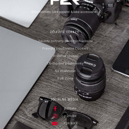
Bike helmets, bike apparel & bike accessories
DÔLEŽITÉ ODKAZY
Zásady ochrany osobných údajov
Pravidlá používania Cookies
Vrátenie tovaru
Obchodné podmienky
Na stiahnutie
B2B Zóna
SOCIÁLNE MÉDIÁ
p2rbike
p2rbike
P2R BIKE