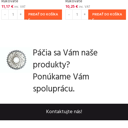
Rukoväte
Rukoväte
11,17
€
10,25
€
inc. VAT
inc. VAT
PRIDAŤ DO KOŠÍKA
PRIDAŤ DO KOŠÍKA
Páčia sa Vám naše
produkty?
Ponúkame Vám
spoluprácu.
Kontaktujte nás!