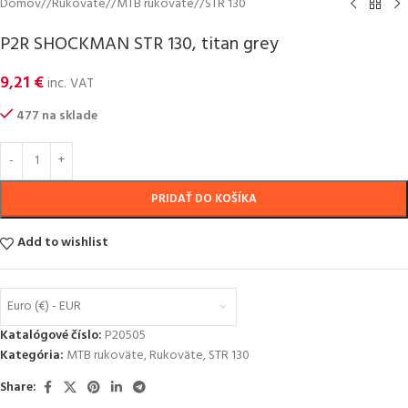
Domov
/
Rukoväte
/
MTB rukoväte
/
STR 130
P2R SHOCKMAN STR 130, titan grey
9,21
€
inc. VAT
477 na sklade
PRIDAŤ DO KOŠÍKA
Add to wishlist
Euro (€) - EUR
Katalógové číslo:
P20505
Kategória:
MTB rukoväte
,
Rukoväte
,
STR 130
Share: