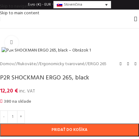
Slovenčina
Euro (€) - EUR
Skip to navigation
Skip to main content
Click to enlarge
Domov
/
Rukoväte
/
Ergonomicky tvarované
/
ERGO 265
P2R SHOCKMAN ERGO 265, black
12,20
€
inc. VAT
380 na sklade
PRIDAŤ DO KOŠÍKA