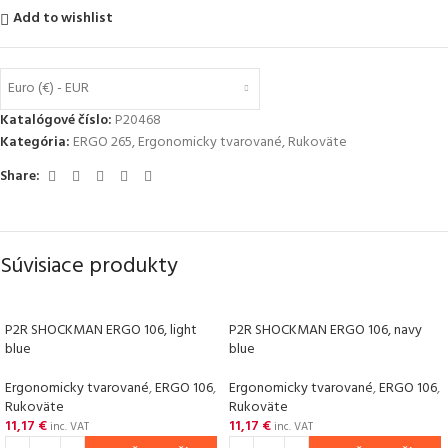
Add to wishlist
Euro (€) - EUR
Katalógové číslo:
P20468
Kategória:
ERGO 265
,
Ergonomicky tvarované
,
Rukoväte
Share:
Súvisiace produkty
P2R SHOCKMAN ERGO 106, light
P2R SHOCKMAN ERGO 106, navy
blue
blue
Ergonomicky tvarované
,
ERGO 106
,
Ergonomicky tvarované
,
ERGO 106
,
Rukoväte
Rukoväte
11,17
€
11,17
€
inc. VAT
inc. VAT