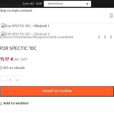
Slovenčina
Euro (€) - EUR
Skip to navigation
Skip to main content
Click to enlarge
Domov
/
Osvetlenie
/
Bezpečnostné osvetlenie
P2R SPECTIC 10C
11,17
€
inc. VAT
651 na sklade
PRIDAŤ DO KOŠÍKA
Add to wishlist