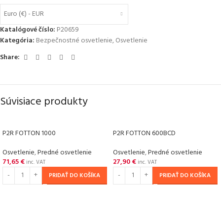
Euro (€) - EUR
Katalógové číslo:
P20659
Kategória:
Bezpečnostné osvetlenie
,
Osvetlenie
Share:
Súvisiace produkty
P2R FOTTON 1000
P2R FOTTON 600BCD
Osvetlenie
,
Predné osvetlenie
Osvetlenie
,
Predné osvetlenie
71,65
€
27,90
€
inc. VAT
inc. VAT
PRIDAŤ DO KOŠÍKA
PRIDAŤ DO KOŠÍKA