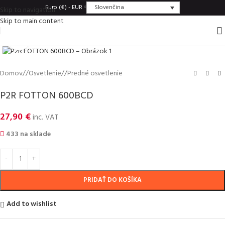
Slovenčina
Euro (€) - EUR
Skip to navigation
Skip to main content
Click to enlarge
Domov
/
Osvetlenie
/
Predné osvetlenie
P2R FOTTON 600BCD
27,90
€
inc. VAT
433 na sklade
PRIDAŤ DO KOŠÍKA
Add to wishlist