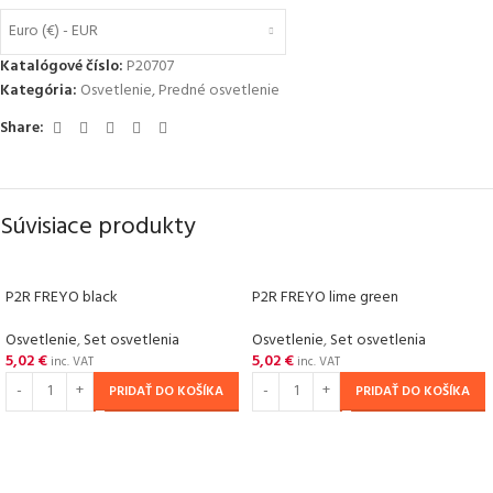
Euro (€) - EUR
Katalógové číslo:
P20707
Kategória:
Osvetlenie
,
Predné osvetlenie
Share:
Súvisiace produkty
P2R FREYO black
P2R FREYO lime green
Osvetlenie
,
Set osvetlenia
Osvetlenie
,
Set osvetlenia
5,02
€
5,02
€
inc. VAT
inc. VAT
PRIDAŤ DO KOŠÍKA
PRIDAŤ DO KOŠÍKA