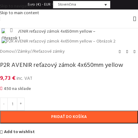
Slovenčina
Euro (€) - EUR
Skip to navigation
Skip to main content
Click to enlarge
Domov
/
Zámky
/
Reťazové zámky
P2R AVENIR reťazový zámok 4x650mm yellow
9,73
€
inc. VAT
450 na sklade
PRIDAŤ DO KOŠÍKA
Add to wishlist