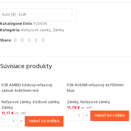
Euro (€) - EUR
Katalógové číslo:
P20036
Kategória:
Reťazové zámky
,
Zámky
Share:
Súvisiace produkty
P2R AMBID kódový reťazový
P2R AVENIR reťazový 4x1100mm
zámok 4x650mm red
blue
Reťazové zámky
,
Kódové zámky
,
Zámky
,
Reťazové zámky
Zámky
11,78
€
inc. VAT
11,17
€
inc. VAT
PRIDAŤ DO KOŠÍKA
PRIDAŤ DO KOŠÍKA