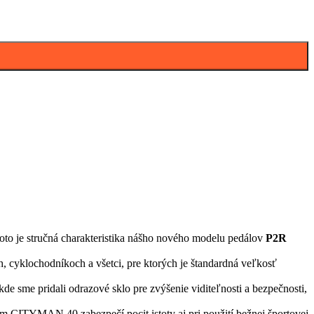
Toto je stručná charakteristika nášho nového modelu pedálov
P2R
h, cyklochodníkoch a všetci, pre ktorých je štandardná veľkosť
de sme pridali odrazové sklo pre zvýšenie viditeľnosti a bezpečnosti,
čím CITYMAN 40 zabezpečí pocit istoty aj pri použití bežnej športovej