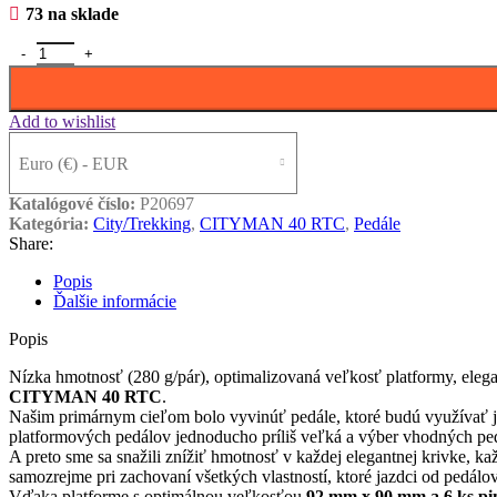
73 na sklade
množstvo P2R CITYMAN 40 RTC, 3SB gold
Add to wishlist
Euro (€) - EUR
Katalógové číslo:
P20697
Kategória:
City/Trekking
,
CITYMAN 40 RTC
,
Pedále
Share:
Popis
Ďalšie informácie
Popis
Nízka hmotnosť (280 g/pár), optimalizovaná veľkosť platformy, elegan
CITYMAN 40 RTC
.
Našim primárnym cieľom bolo vyvinúť pedále, ktoré budú využívať jazd
platformových pedálov jednoducho príliš veľká a výber vhodných ped
A preto sme sa snažili znížiť hmotnosť v každej elegantnej krivke, ka
samozrejme pri zachovaní všetkých vlastností, ktoré jazdci od pedálo
Vďaka platforme s optimálnou veľkosťou
92 mm x 90 mm a 6 ks pi