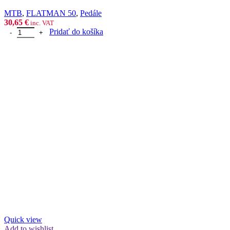
MTB
,
FLATMAN 50
,
Pedále
30,65
€
inc. VAT
množstvo P2R FLATMAN 50, 3SB purple
Pridať do košíka
Quick view
Add to wishlist