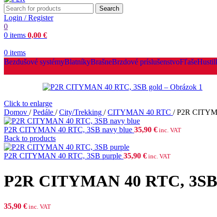
Search
Login / Register
0
0
items
0,00
€
0
items
Bezdušové systémy
Blatníky
Brašne
Brzdové príslušenstvo
Fľaše
Hustil
Click to enlarge
Domov
/
Pedále
/
City/Trekking
/
CITYMAN 40 RTC
/
P2R CITYMA
P2R CITYMAN 40 RTC, 3SB navy blue
35,90
€
inc. VAT
Back to products
P2R CITYMAN 40 RTC, 3SB purple
35,90
€
inc. VAT
P2R CITYMAN 40 RTC, 3SB 
35,90
€
inc. VAT