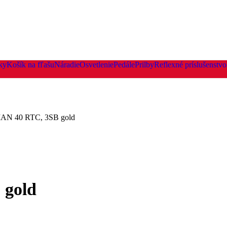
ky
Košík na fľašu
Náradie
Osvetlenie
Pedále
Prilby
Reflexné príslušenstvo
N 40 RTC, 3SB gold
gold