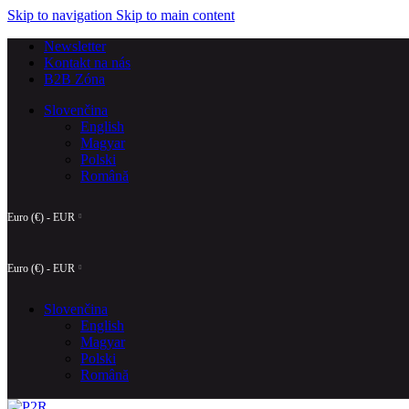
Skip to navigation
Skip to main content
Newsletter
Kontakt na nás
B2B Zóna
Slovenčina
English
Magyar
Polski
Română
Euro (€) - EUR
Euro (€) - EUR
Slovenčina
English
Magyar
Polski
Română