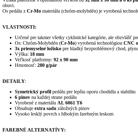
obuvi.
Os pedálu z
Cr-Mo
materiálu (chróm-molybdén) je vyrobená techno
VLASTNOSTI:
Určené pre takmer všetky cyklistické kategórie, ale obzvlášť p
Os: Chróm-Molybdén (
Cr-Mo
) vyrobená technológiou
CNC o
3x priemyselné ložisko
pre hladký bezproblémový chod, plynul
Výška:
18 mm
Veľkosť platformy:
92 x 90 mm
Hmotnosť:
280 g/pár
DETAILY
:
Symetrický profil
pedálu pre lepšiu oporu chodidla a stabilitu
6 pinov
na každej strane pedálu
Vyrobené z materiálu
AL 6061 T6
Obsahuje
extra sadu
záložných pinov
Vysoko lesklý povrch s hlbokým farebným leskom
FAREBNÉ ALTERNATÍVY: