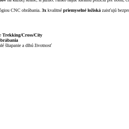
lógiou CNC obrábania.
3x
kvalitné
priemyselné ložiská
zaisťujú bezpro
re
Trekking/Cross/City
brábania
é šliapanie a dlhú životnosť