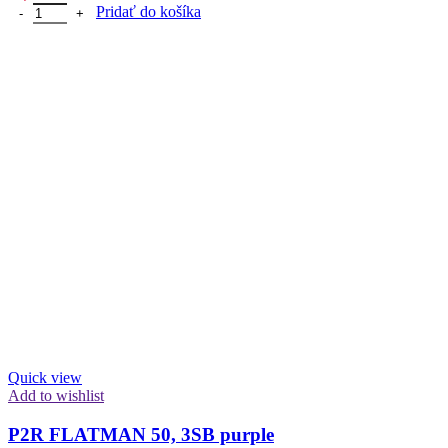
množstvo P2R FLATMAN 50, 3SB orange
Pridať do košíka
Quick view
Add to wishlist
P2R FLATMAN 50, 3SB purple