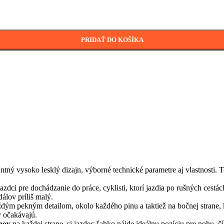
PRIDAŤ DO KOŠÍKA
tný vysoko lesklý dizajn, výborné technické parametre aj vlastnosti. 
ci pre dochádzanie do práce, cyklisti, ktorí jazdia po rušných cestác
álov príliš malý.
ždým pekným detailom, okolo každého pinu a taktiež na bočnej strane, k
v očakávajú.
nov
na každej strane, si jazdec ľahko nájde ideálnu pozíciu pre nohu, 