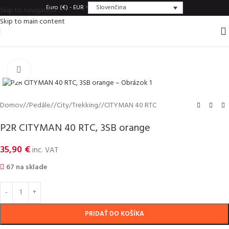
Slovenčina
Euro (€) - EUR
Skip to navigation
Skip to main content
Click to enlarge
Domov
/
Pedále
/
City/Trekking
/
CITYMAN 40 RTC
P2R CITYMAN 40 RTC, 3SB orange
35,90
€
inc. VAT
67 na sklade
PRIDAŤ DO KOŠÍKA