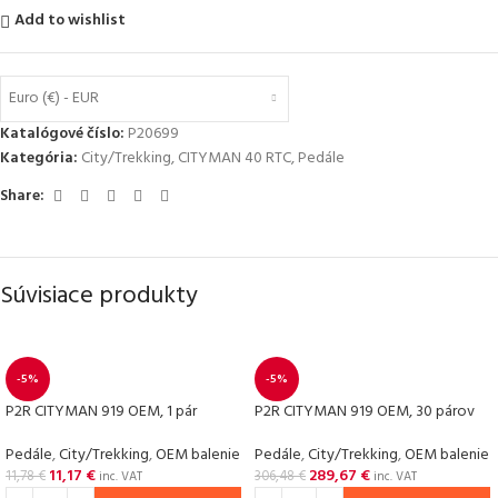
Add to wishlist
Euro (€) - EUR
Katalógové číslo:
P20699
Kategória:
City/Trekking
,
CITYMAN 40 RTC
,
Pedále
Share:
Súvisiace produkty
-5%
-5%
P2R CITYMAN 919 OEM, 1 pár
P2R CITYMAN 919 OEM, 30 párov
Pedále
,
City/Trekking
,
OEM balenie
Pedále
,
City/Trekking
,
OEM balenie
11,17
€
289,67
€
11,78
€
306,48
€
inc. VAT
inc. VAT