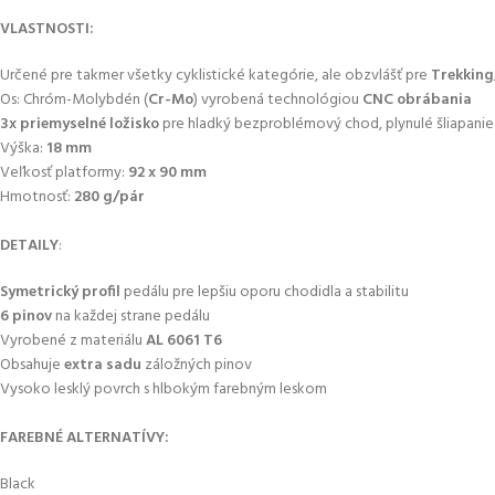
VLASTNOSTI:
Určené pre takmer všetky cyklistické kategórie, ale obzvlášť pre
Trekking
Os: Chróm-Molybdén (
Cr-Mo
) vyrobená technológiou
CNC obrábania
3x priemyselné ložisko
pre hladký bezproblémový chod, plynulé šliapanie 
Výška:
18 mm
Veľkosť platformy:
92 x 90 mm
Hmotnosť:
280 g/pár
DETAILY
:
Symetrický profil
pedálu pre lepšiu oporu chodidla a stabilitu
6 pinov
na každej strane pedálu
Vyrobené z materiálu
AL 6061 T6
Obsahuje
extra sadu
záložných pinov
Vysoko lesklý povrch s hlbokým farebným leskom
FAREBNÉ ALTERNATÍVY:
Black