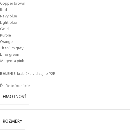
Copper brown
Red
Navy blue
Light blue
Gold
Purple
Orange
Titanium grey
Lime green
Magenta pink
BALENIE
: krabička v dizajne P2R
Ďalšie informácie
HMOTNOSŤ
ROZMERY