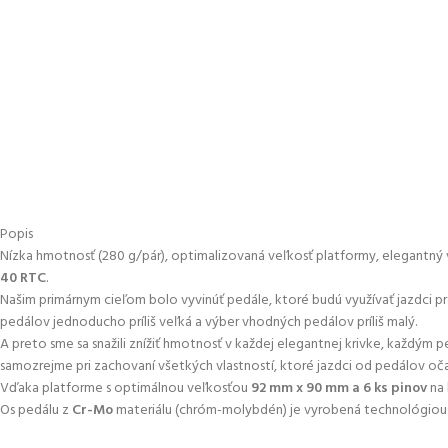
Popis
Nízka hmotnosť (280 g/pár), optimalizovaná veľkosť platformy, elegantný 
40 RTC
.
Našim primárnym cieľom bolo vyvinúť pedále, ktoré budú využívať jazdci pr
pedálov jednoducho príliš veľká a výber vhodných pedálov príliš malý.
A preto sme sa snažili znížiť hmotnosť v každej elegantnej krivke, každým 
samozrejme pri zachovaní všetkých vlastností, ktoré jazdci od pedálov oč
Vďaka platforme s optimálnou veľkosťou
92 mm x 90 mm a 6 ks pinov
na 
Os pedálu z
Cr-Mo
materiálu (chróm-molybdén) je vyrobená technológiou