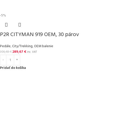
-5%
P2R CITYMAN 919 OEM, 30 párov
Pedále
,
City/Trekking
,
OEM balenie
289,67
€
306,48
€
inc. VAT
Pridať do košíka