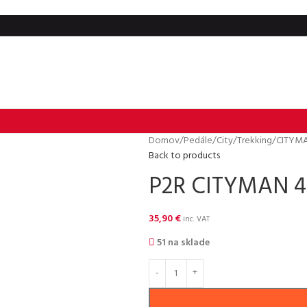
Domov
/
Pedále
/
City/Trekking
/
CITYMA
Back to products
P2R CITYMAN 40
35,90
€
inc. VAT
51 na sklade