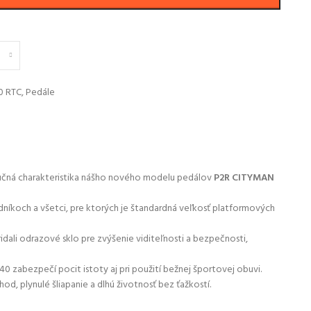
0 RTC
,
Pedále
stručná charakteristika nášho nového modelu pedálov
P2R CITYMAN
odníkoch a všetci, pre ktorých je štandardná veľkosť platformových
idali odrazové sklo pre zvýšenie viditeľnosti a bezpečnosti,
40 zabezpečí pocit istoty aj pri použití bežnej športovej obuvi.
d, plynulé šliapanie a dlhú životnosť bez ťažkostí.