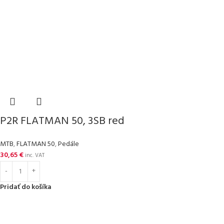
P2R FLATMAN 50, 3SB red
MTB
,
FLATMAN 50
,
Pedále
30,65
€
inc. VAT
Pridať do košíka