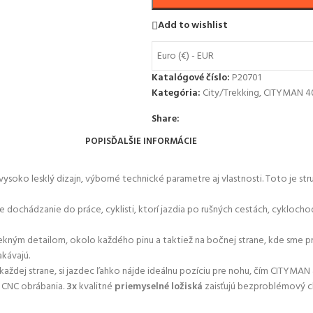
Add to wishlist
Euro (€) - EUR
Katalógové číslo:
P20701
Kategória:
City/Trekking
,
CITYMAN 4
Share:
POPIS
ĎALŠIE INFORMÁCIE
vysoko lesklý dizajn, výborné technické parametre aj vlastnosti. Toto je 
e dochádzanie do práce, cyklisti, ktorí jazdia po rušných cestách, cykloch
pekným detailom, okolo každého pinu a taktiež na bočnej strane, kde sme pr
akávajú.
každej strane, si jazdec ľahko nájde ideálnu pozíciu pre nohu, čím CITYMAN 
 CNC obrábania.
3x
kvalitné
priemyselné ložiská
zaisťujú bezproblémový cho