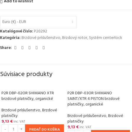
Add to wishlist
Euro (€) - EUR
Katalógové číslo:
P20292
Kategória:
Brzdové príslušenstvo
,
Brzdový rotor
,
Systém centerlock
Share:
Súvisiace produkty
P2R DBP-02OR SHIMANO XTR
P2R DBP-03OR SHIMANO
brzdové platničky, organické
SAINT/XTR 4 PISTON brzdové
platničky, organické
Brzdové príslušenstvo
,
Brzdové
platničky
Brzdové príslušenstvo
,
Brzdové
9,13
€
platničky
inc. VAT
9,13
€
inc. VAT
PRIDAŤ DO KOŠÍKA