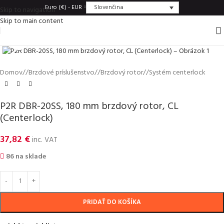
Slovenčina
Euro (€) - EUR
Skip to navigation
Skip to main content
Click to enlarge
Domov
/
Brzdové príslušenstvo
/
Brzdový rotor
/
Systém centerlock
P2R DBR-20SS, 180 mm brzdový rotor, CL
(Centerlock)
37,82
€
inc. VAT
86 na sklade
PRIDAŤ DO KOŠÍKA