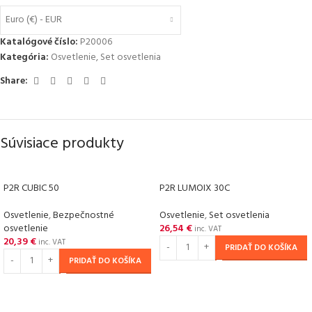
Euro (€) - EUR
Katalógové číslo:
P20006
Kategória:
Osvetlenie
,
Set osvetlenia
Share:
Súvisiace produkty
P2R CUBIC 50
P2R LUMOIX 30C
Osvetlenie
,
Bezpečnostné
Osvetlenie
,
Set osvetlenia
osvetlenie
26,54
€
inc. VAT
20,39
€
inc. VAT
PRIDAŤ DO KOŠÍKA
PRIDAŤ DO KOŠÍKA