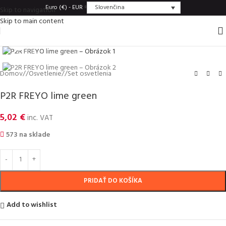
Slovenčina
Euro (€) - EUR
Skip to navigation
Skip to main content
Click to enlarge
Domov
/
Osvetlenie
/
Set osvetlenia
P2R FREYO lime green
5,02
€
inc. VAT
573 na sklade
PRIDAŤ DO KOŠÍKA
Add to wishlist