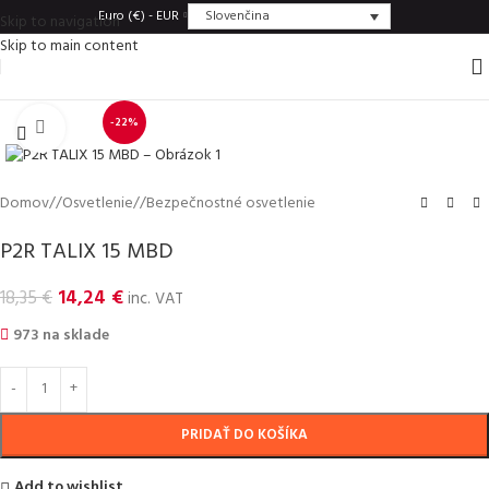
Slovenčina
Euro (€) - EUR
Skip to navigation
Skip to main content
-22%
Click to enlarge
Domov
/
Osvetlenie
/
Bezpečnostné osvetlenie
P2R TALIX 15 MBD
14,24
€
18,35
€
inc. VAT
973 na sklade
PRIDAŤ DO KOŠÍKA
Add to wishlist