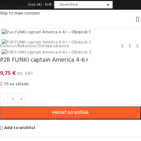
Slovenčina
Euro (€) - EUR
Skip to navigation
Skip to main content
Click to enlarge
Domov
/
Rukavice
/
Detské rukavice
P2R FUNKI captain America 4-6 r
9,75
€
inc. VAT
75 na sklade
PRIDAŤ DO KOŠÍKA
Add to wishlist