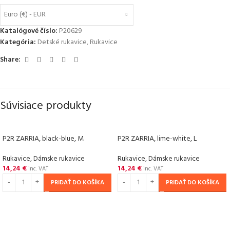
Euro (€) - EUR
Katalógové číslo:
P20629
Kategória:
Detské rukavice
,
Rukavice
Share:
Súvisiace produkty
P2R ZARRIA, black-blue, M
P2R ZARRIA, lime-white, L
Rukavice
,
Dámske rukavice
Rukavice
,
Dámske rukavice
14,24
€
14,24
€
inc. VAT
inc. VAT
PRIDAŤ DO KOŠÍKA
PRIDAŤ DO KOŠÍKA