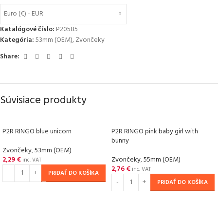
Euro (€) - EUR
Katalógové číslo:
P20585
Kategória:
53mm (OEM)
,
Zvončeky
Share:
Súvisiace produkty
P2R RINGO blue unicorn
P2R RINGO pink baby girl with
bunny
Zvončeky
,
53mm (OEM)
2,29
€
Zvončeky
,
55mm (OEM)
inc. VAT
2,76
€
inc. VAT
PRIDAŤ DO KOŠÍKA
PRIDAŤ DO KOŠÍKA