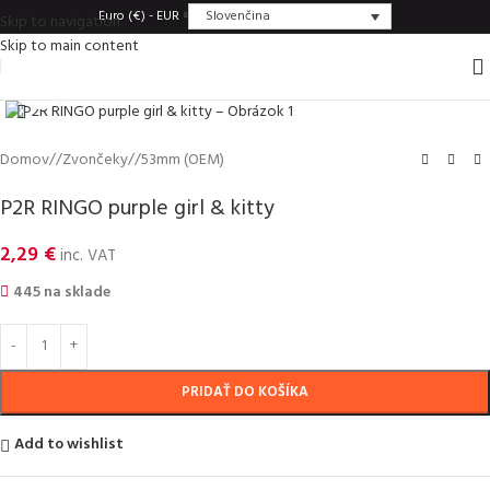
Slovenčina
Euro (€) - EUR
Skip to navigation
Skip to main content
Click to enlarge
Domov
/
Zvončeky
/
53mm (OEM)
P2R RINGO purple girl & kitty
2,29
€
inc. VAT
445 na sklade
PRIDAŤ DO KOŠÍKA
Add to wishlist