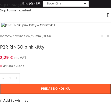
Slovenčina
Euro (€) - EUR
Skip to navigation
Skip to main content
Click to enlarge
Domov
/
Zvončeky
/
53mm (OEM)
P2R RINGO pink kitty
2,29
€
inc. VAT
415 na sklade
PRIDAŤ DO KOŠÍKA
Add to wishlist