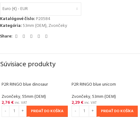
Euro (€) - EUR
Katalógové číslo:
P20584
Kategória:
53mm (OEM)
,
Zvončeky
Share:
Súvisiace produkty
P2R RINGO blue dinosaur
P2R RINGO blue unicorn
Zvončeky
,
55mm (OEM)
Zvončeky
,
53mm (OEM)
2,76
€
2,29
€
inc. VAT
inc. VAT
PRIDAŤ DO KOŠÍKA
PRIDAŤ DO KOŠÍKA