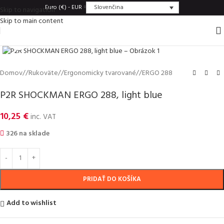
Slovenčina
Euro (€) - EUR
Skip to navigation
Skip to main content
Click to enlarge
Domov
/
Rukoväte
/
Ergonomicky tvarované
/
ERGO 288
P2R SHOCKMAN ERGO 288, light blue
10,25
€
inc. VAT
326 na sklade
PRIDAŤ DO KOŠÍKA
Add to wishlist