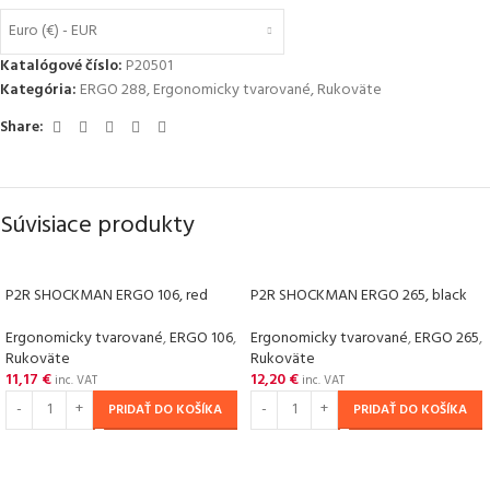
Euro (€) - EUR
Katalógové číslo:
P20501
Kategória:
ERGO 288
,
Ergonomicky tvarované
,
Rukoväte
Share:
Súvisiace produkty
P2R SHOCKMAN ERGO 106, red
P2R SHOCKMAN ERGO 265, black
Ergonomicky tvarované
,
ERGO 106
,
Ergonomicky tvarované
,
ERGO 265
,
Rukoväte
Rukoväte
11,17
€
12,20
€
inc. VAT
inc. VAT
PRIDAŤ DO KOŠÍKA
PRIDAŤ DO KOŠÍKA