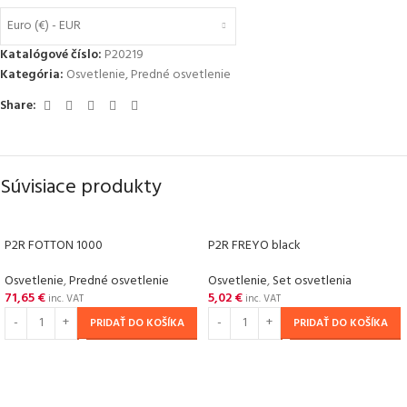
Euro (€) - EUR
Katalógové číslo:
P20219
Kategória:
Osvetlenie
,
Predné osvetlenie
Share:
Súvisiace produkty
P2R FOTTON 1000
P2R FREYO black
Osvetlenie
,
Predné osvetlenie
Osvetlenie
,
Set osvetlenia
71,65
€
5,02
€
inc. VAT
inc. VAT
PRIDAŤ DO KOŠÍKA
PRIDAŤ DO KOŠÍKA