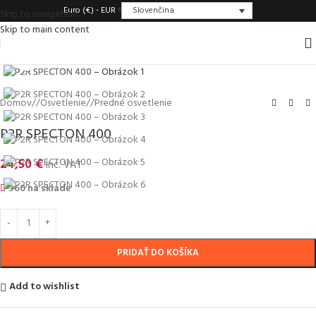
Slovenčina
Euro (€) - EUR
Skip to navigation
Skip to main content
Click to enlarge
Domov
/
Osvetlenie
/
Predné osvetlenie
P2R SPECTON 400
24,50
€
inc. VAT
360 na sklade
PRIDAŤ DO KOŠÍKA
Add to wishlist