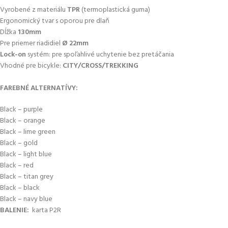
Vyrobené z materiálu
TPR
(termoplastická guma)
Ergonomický tvar s oporou pre dlaň
Dĺžka
130mm
Pre priemer riadidiel
Ø 22mm
Lock-on
systém: pre spoľahlivé uchytenie bez pretáčania
Vhodné pre bicykle:
CITY/CROSS/TREKKING
FAREBNÉ ALTERNATÍVY:
Black – purple
Black – orange
Black – lime green
Black – gold
Black – light blue
Black – red
Black – titan grey
Black – black
Black – navy blue
BALENIE:
karta P2R