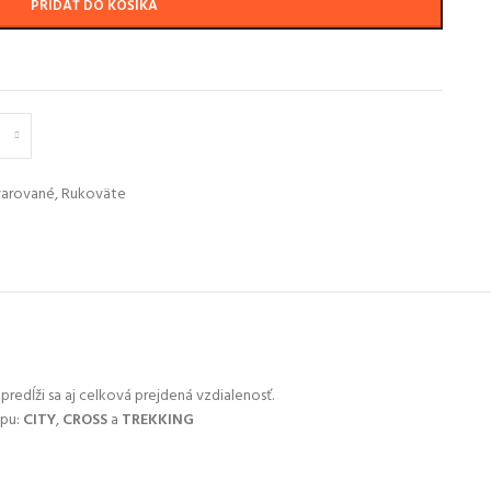
PRIDAŤ DO KOŠÍKA
varované
,
Rukoväte
predĺži sa aj celková prejdená vzdialenosť.
ypu:
CITY
,
CROSS
a
TREKKING