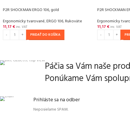
P2R SHOCKMAN ERGO 106, gold
P2R SHOCKMAN ERG
Ergonomicky tvarované
,
ERGO 106
,
Rukoväte
Ergonomicky tvar
11,17
€
11,17
€
inc. VAT
inc. VAT
PRIDAŤ DO KOŠÍKA
PR
Páčia sa Vám naše pro
Ponúkame Vám spolupr
Prihláste sa na odber
Neposielame SPAM.