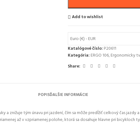
Add to wishlist
Euro (€) - EUR
Katalógové číslo:
P20611
Kategória:
ERGO 106
,
Ergonomicky t
Share:
POPIS
ĎALŠIE INFORMÁCIE
y a znižuje tým únavu pri jazdení, čím sa môže predĺžiť celkový čas jazdy a 
riamenej až v vzpriamenej polohe, ktorá sa dosahuje hlavne pri bicykloch t