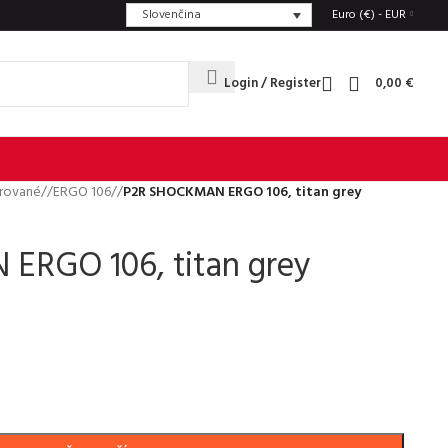
Slovenčina
Euro (€) - EUR
Login / Register
0,00
€
rované
/
ERGO 106
/
P2R SHOCKMAN ERGO 106, titan grey
RGO 106, titan grey