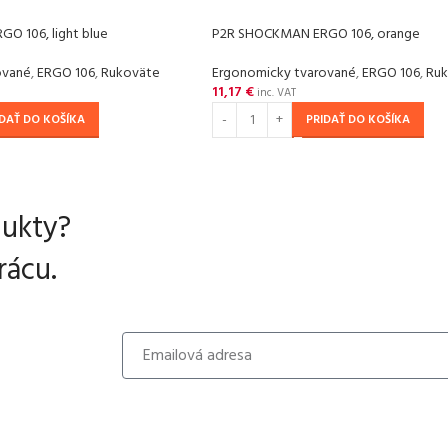
O 106, light blue
P2R SHOCKMAN ERGO 106, orange
ované
,
ERGO 106
,
Rukoväte
Ergonomicky tvarované
,
ERGO 106
,
Ru
11,17
€
inc. VAT
IDAŤ DO KOŠÍKA
PRIDAŤ DO KOŠÍKA
dukty?
ácu.