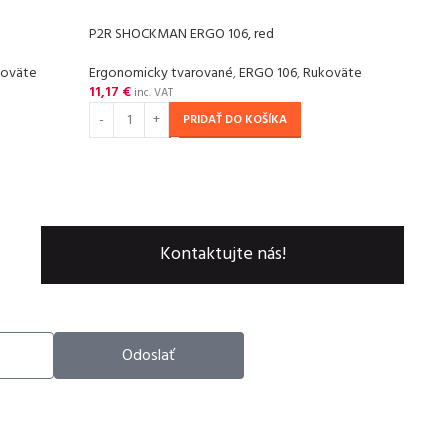
P2R SHOCKMAN ERGO 106, red
P2R 
koväte
Ergonomicky tvarované
,
ERGO 106
,
Rukoväte
Ergo
11,17
€
10,2
inc. VAT
PRIDAŤ DO KOŠÍKA
Kontaktujte nás!
Odoslať