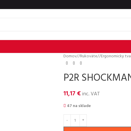
Domov
/
Rukoväte
/
Ergonomicky tva
P2R SHOCKMAN E
11,17
€
inc. VAT
47 na sklade