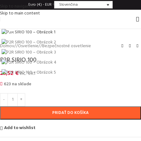
Slovenčina
Euro (€) - EUR
Skip to navigation
Skip to main content
Click to enlarge
Domov
/
Osvetlenie
/
Bezpečnostné osvetlenie
P2R SIRIO 100
25,52
€
inc. VAT
623 na sklade
PRIDAŤ DO KOŠÍKA
Add to wishlist