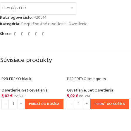
Euro (€) - EUR
Katalógové číslo:
P20014
Kategória:
Bezpečnostné osvetlenie
,
Osvetlenie
Share:
Súvisiace produkty
P2R FREYO black
P2R FREYO lime green
Osvetlenie
,
Set osvetlenia
Osvetlenie
,
Set osvetlenia
5,02
€
5,02
€
inc. VAT
inc. VAT
PRIDAŤ DO KOŠÍKA
PRIDAŤ DO KOŠÍKA